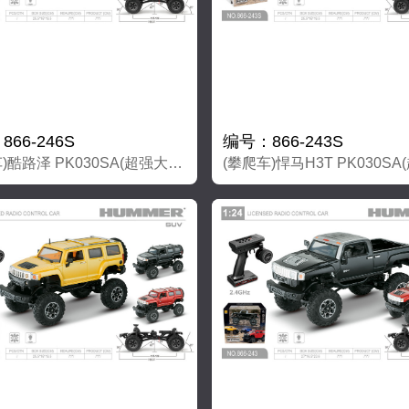
66-246S
编号：866-243S
(攀爬车)酷路泽 PK030SA(超强大磁力马达）