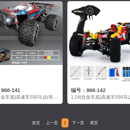
66-141
编号：866-142
1:14(合金车底)高速车550马达(有刷）
首页
上一页
1
下一页
尾页