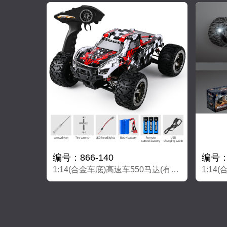
编号：866-140
编号：8
1:14(合金车底)高速车550马达(有刷）