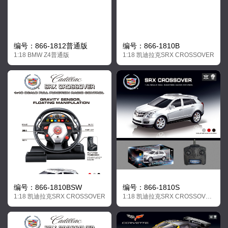
编号：866-1812普通版
编号：866-1810B
1:18 BMW Z4普通版
1:18 凯迪拉克SRX CROSSOVER
编号：866-1810BSW
编号：866-1810S
1:18 凯迪拉克SRX CROSSOVER
1:18 凯迪拉克SRX CROSSOVER新包装