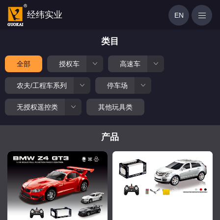
经纬实业
EN
类目
全部
授权车
高速车
农夫/工程车系列
停车场
无授权遥控类
其他玩具类
产品